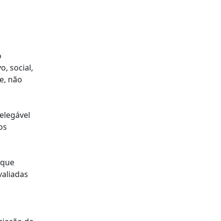
o
, social,
e, não
elegável
os
 que
valiadas