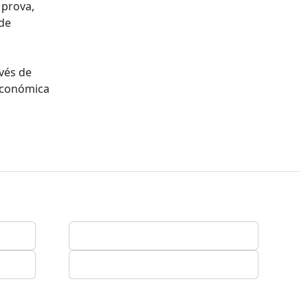
 prova,
de
avés de
 económica