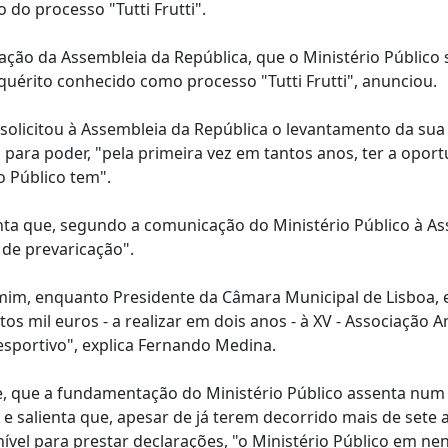
 do processo "Tutti Frutti".
ção da Assembleia da República, que o Ministério Público s
quérito conhecido como processo "Tutti Frutti", anunciou.
 solicitou à Assembleia da República o levantamento da sua
para poder, "pela primeira vez em tantos anos, ter a opor
o Público tem".
nta que, segundo a comunicação do Ministério Público à A
 de prevaricação".
 mim, enquanto Presidente da Câmara Municipal de Lisboa,
os mil euros - a realizar em dois anos - à XV - Associação 
sportivo", explica Fernando Medina.
de, que a fundamentação do Ministério Público assenta num
, e salienta que, apesar de já terem decorrido mais de sete 
onível para prestar declarações, "o Ministério Público em n