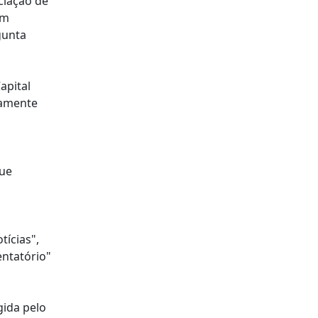
ciação de
em
gunta
apital
damente
que
ícias",
entatório"
gida pelo