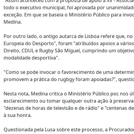
"Assim aconteceu com a proposta de apoio à XV - Associa
todo o executivo municipal, foi aprovada por unanimidade
exceção. Em que se baseia o Ministério Público para invo
Medina.
Por outro lado, o antigo autarca de Lisboa refere que, n
Europeia do Desporto", foram "atribuídos apoios a vário
Direito, CDUL e Rugby São Miguel, cumprindo um objetiv
modalidade desportiva".
"Como se pode invocar o favorecimento de uma determina
promovem a prática do rugbgy foram apoiadas?", questi
Nesta nota, Medina critica o Ministério Público por, nos 
esclarecimento ou tomar qualquer outra ação à preserva
"dezenas de horas de televisão e de rádio" e "centenas d
à sua honra.
Questionada pela Lusa sobre este processo, a Procuradori