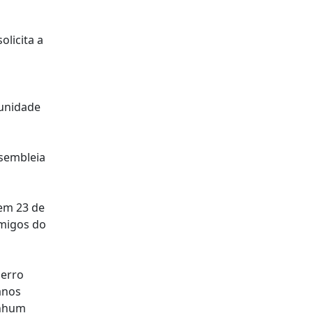
olicita a
tunidade
ssembleia
 em 23 de
Amigos do
 erro
anos
enhum