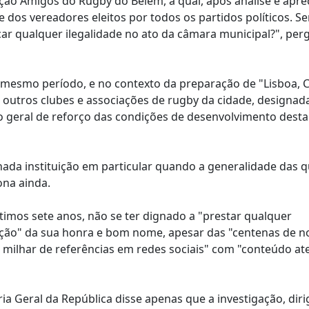
ção Amigos do Rugby do Belém, a qual, após análise e apre
 dos vereadores eleitos por todos os partidos políticos. S
car qualquer ilegalidade no ato da câmara municipal?", per
o mesmo período, e no contexto da preparação de "Lisboa, C
s outros clubes e associações de rugby da cidade, designa
o geral de reforço das condições de desenvolvimento desta
da instituição em particular quando a generalidade das 
ona ainda.
últimos sete anos, não se ter dignado a "prestar qualquer
ção" da sua honra e bom nome, apesar das "centenas de not
e milhar de referências em redes sociais" com "conteúdo at
a Geral da República disse apenas que a investigação, diri