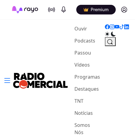
On Air
Podcasts
Log in
Premium
(current)
Ouvir
Podcasts
Passou
Vídeos
Programas
Destaques
TNT
Notícias
Somos
Nós