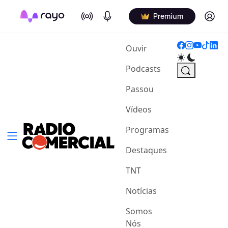
On Air
Podcasts
Log in
Premium
(current)
Ouvir
Podcasts
Passou
Vídeos
Programas
Destaques
TNT
Notícias
Somos
Nós