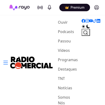
On Air
Podcasts
Log in
Premium
(current)
Ouvir
Podcasts
Passou
Vídeos
Programas
Destaques
TNT
Notícias
Somos
Nós