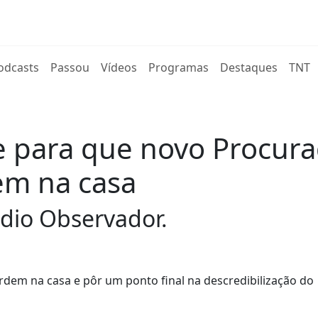
rent)
odcasts
Passou
Vídeos
Programas
Destaques
TNT
de para que novo Procura
em na casa
ádio Observador.
rdem na casa e pôr um ponto final na descredibilização do