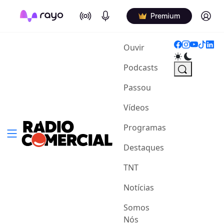
On Air
Podcasts
Log in
Premium
(current)
Ouvir
Podcasts
Passou
Vídeos
Programas
Destaques
TNT
Notícias
Somos
Nós