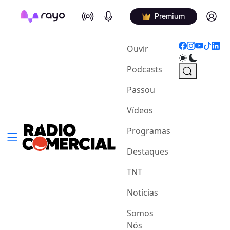
On Air
Podcasts
Log in
Premium
(current)
Ouvir
Podcasts
Passou
Vídeos
Programas
Destaques
TNT
Notícias
Somos
Nós