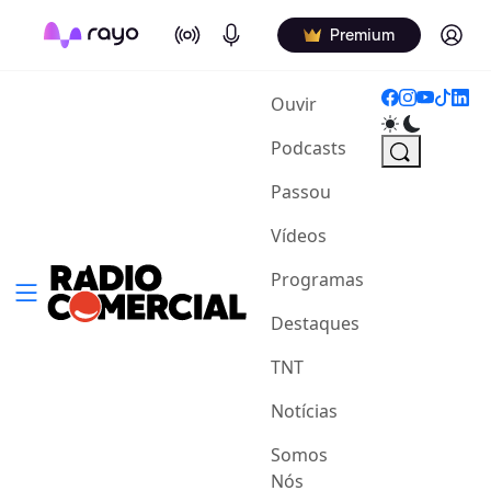
On Air
Podcasts
Log in
Premium
(current)
Ouvir
Podcasts
Passou
Vídeos
Programas
Destaques
TNT
Notícias
Somos
Nós