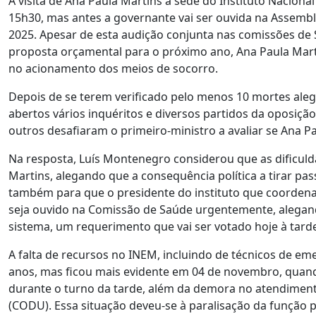
A visita de Ana Paula Martins à sede do Instituto Nacion
15h30, mas antes a governante vai ser ouvida na Assemb
2025. Apesar de esta audição conjunta nas comissões de 
proposta orçamental para o próximo ano, Ana Paula Marti
no acionamento dos meios de socorro.
Depois de se terem verificado pelo menos 10 mortes ale
abertos vários inquéritos e diversos partidos da oposiç
outros desafiaram o primeiro-ministro a avaliar se Ana 
Na resposta, Luís Montenegro considerou que as dificul
Martins, alegando que a consequência política a tirar pas
também para que o presidente do instituto que coordena 
seja ouvido na Comissão de Saúde urgentemente, alegand
sistema, um requerimento que vai ser votado hoje à tard
A falta de recursos no INEM, incluindo de técnicos de em
anos, mas ficou mais evidente em 04 de novembro, quan
durante o turno da tarde, além da demora no atendimen
(CODU). Essa situação deveu-se à paralisação da função 