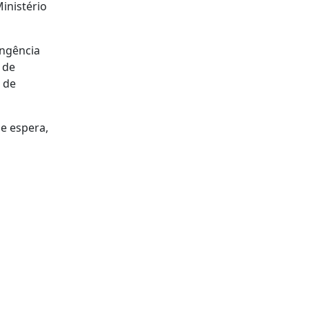
inistério
ingência
 de
 de
e espera,