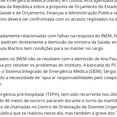
al de Emergência Médica (INEM), em Lisboa, está agendada p
leia da República sobre a proposta de Orçamento do Estad
Saúde e de Orçamento, Finanças e Administração Pública s
ns deverá ser confrontada com os atrasos registados na l
gadamente relacionadas com falhas na resposta do INEM, 
ão pediram diretamente a demissão da ministra da Saúde, e
Paula Martins tem condições para se manter no cargo.
dades no INEM não se resolvem com a demissão de Ana Pau
sa por resolver os problemas do instituto. A bancada do PS
o Sistema Integrado de Emergência Médica (SIEM), Sérgio 
o a necessidade de "apurar responsabilidades pelo colaps
e.
ergência pré-hospitalar (TEPH), tem sido recorrente nos úl
do 46 meios de socorro pararam durante o turno da manhã
to de chamadas no Centro de Orientação de Doentes Urge
pública que se realizou nesse dia, mas também à greve dos