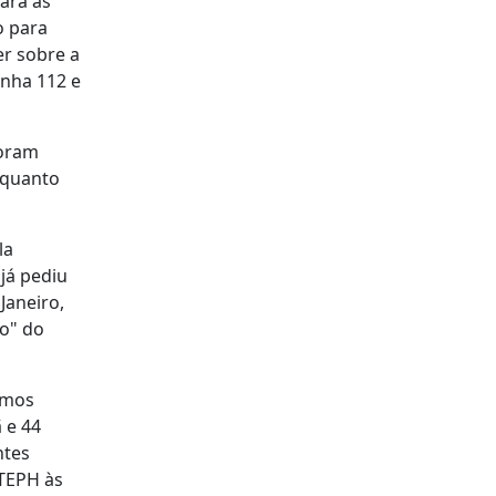
ara as
o para
er sobre a
inha 112 e
foram
nquanto
la
 já pediu
Janeiro,
o" do
timos
 e 44
ntes
 TEPH às