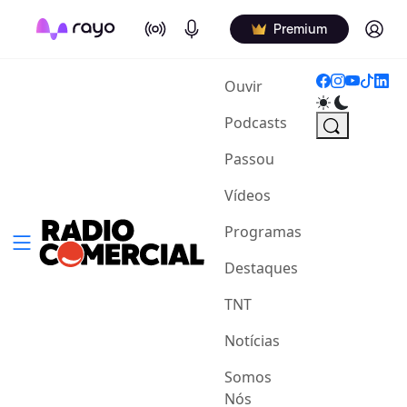
On Air
Podcasts
Log in
Premium
(current)
Ouvir
Podcasts
Passou
Vídeos
Programas
Destaques
TNT
Notícias
Somos
Nós