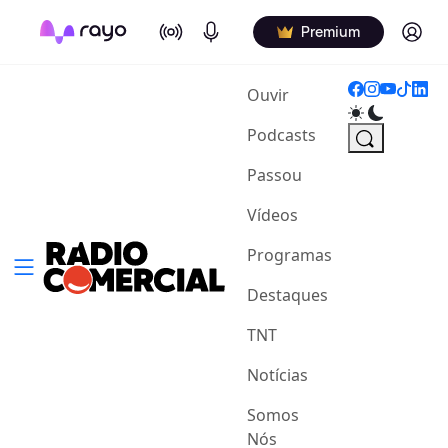
On Air
Podcasts
Log in
Premium
(current)
Ouvir
Podcasts
Passou
Vídeos
Programas
Destaques
TNT
Notícias
Somos
Nós