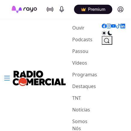
On Air
Podcasts
Log in
Premium
(current)
Ouvir
Podcasts
Passou
Vídeos
Programas
Destaques
TNT
Notícias
Somos
Nós