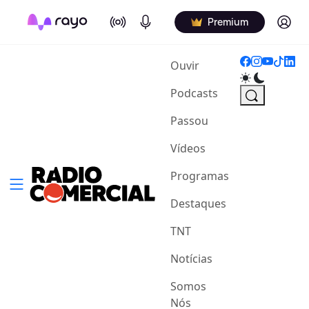
On Air
Podcasts
Log in
Premium
(current)
Ouvir
Podcasts
Passou
Vídeos
Programas
Destaques
TNT
Notícias
Somos
Nós