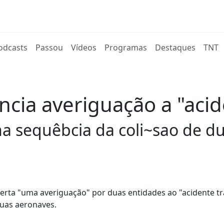
rent)
odcasts
Passou
Vídeos
Programas
Destaques
TNT
ncia averiguação a "acid
a sequêbcia da coli~sao de d
erta "uma averiguação" por duas entidades ao "acidente tr
duas aeronaves.