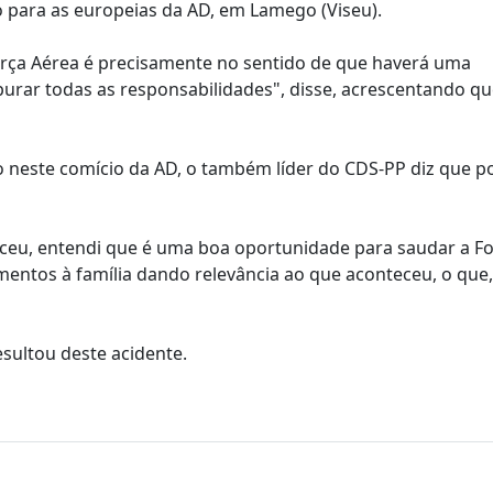
o para as europeias da AD, em Lamego (Viseu).
orça Aérea é precisamente no sentido de que haverá uma
purar todas as responsabilidades", disse, acrescentando qu
o neste comício da AD, o também líder do CDS-PP diz que 
eceu, entendi que é uma boa oportunidade para saudar a F
mentos à família dando relevância ao que aconteceu, o que,
esultou deste acidente.