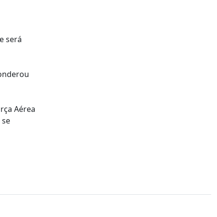
e será
ponderou
orça Aérea
 se