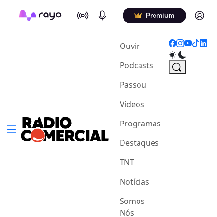
On Air
Podcasts
Log in
Premium
(current)
Ouvir
Podcasts
Passou
Vídeos
Programas
Destaques
TNT
Notícias
Somos
Nós