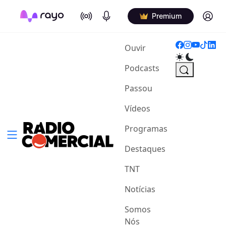
On Air
Podcasts
Log in
Premium
(current)
Ouvir
Podcasts
Passou
Vídeos
Programas
Destaques
TNT
Notícias
Somos
Nós