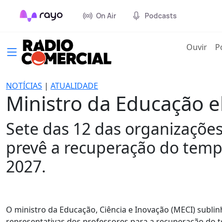
On Air
Podcasts
(cur
Ouvir
P
NOTÍCIAS
|
ATUALIDADE
Ministro da Educação el
Sete das 12 das organizações
prevê a recuperação do temp
2027.
O ministro da Educação, Ciência e Inovação (MECI) subli
representativas dos professores para a recuperação do 