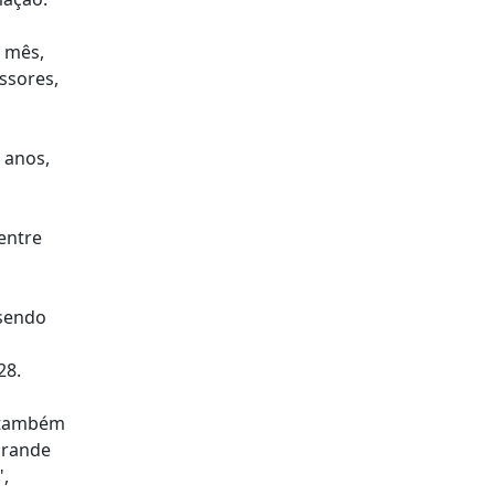
 mês,
ssores,
s anos,
entre
 sendo
28.
s também
grande
",