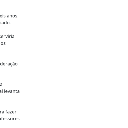
eis anos,
mado.
erviria
 os
federação
 a
l levanta
ra fazer
rofessores