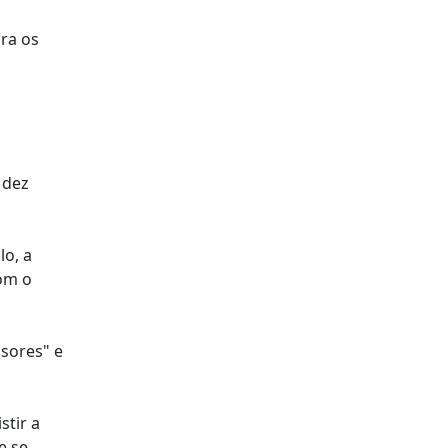
ara os
 dez
lo, a
com o
ssores" e
stir a
e se