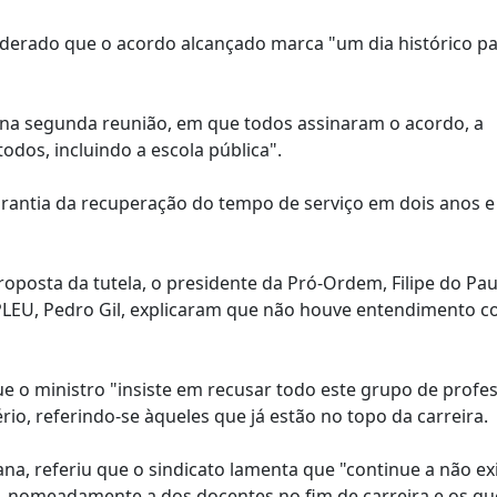
nsiderado que o acordo alcançado marca "um dia histórico p
 na segunda reunião, em que todos assinaram o acordo, a
todos, incluindo a escola pública".
garantia da recuperação do tempo de serviço em dois anos e
oposta da tutela, o presidente da Pró-Ordem, Filipe do Pau
EPLEU, Pedro Gil, explicaram que não houve entendimento 
e o ministro "insiste em recusar todo este grupo de profe
rio, referindo-se àqueles que já estão no topo da carreira.
a, referiu que o sindicato lamenta que "continue a não exi
, nomeadamente a dos docentes no fim de carreira e os qu