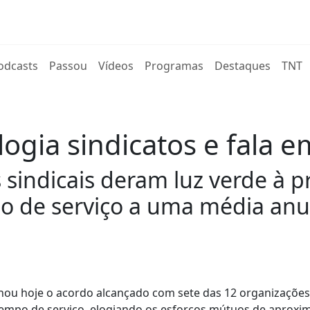
rent)
odcasts
Passou
Vídeos
Programas
Destaques
TNT
ogia sindicatos e fala e
 sindicais deram luz verde à 
o de serviço a uma média anu
nhou hoje o acordo alcançado com sete das 12 organizações 
tempo de serviço, elogiando os esforços mútuos de aproxi