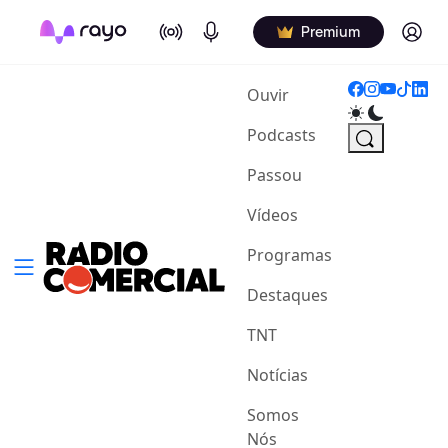
On Air
Podcasts
Log in
Premium
(current)
Ouvir
Podcasts
Passou
Vídeos
Programas
Destaques
TNT
Notícias
Somos
Nós