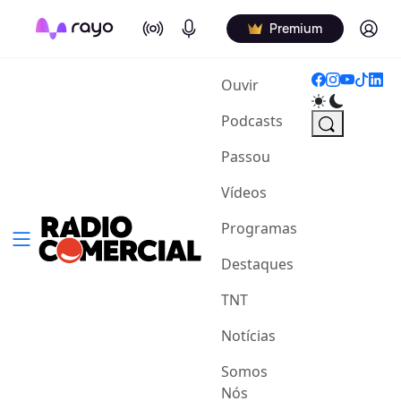
On Air
Podcasts
Log in
Premium
(current)
Ouvir
Podcasts
Passou
Vídeos
Programas
Destaques
TNT
Notícias
Somos
Nós