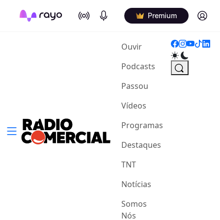
On Air
Podcasts
Log in
Premium
(current)
Ouvir
Podcasts
Passou
Vídeos
Programas
Destaques
TNT
Notícias
Somos
Nós