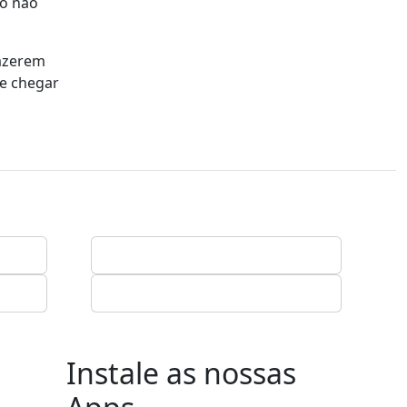
no não
fazerem
se chegar
Instale as nossas