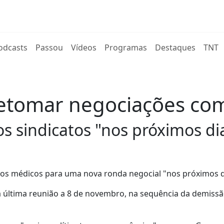
rent)
odcasts
Passou
Vídeos
Programas
Destaques
TNT
retomar negociações co
s sindicatos "nos próximos di
tos médicos para uma nova ronda negocial "nos próximos d
 última reunião a 8 de novembro, na sequência da demiss