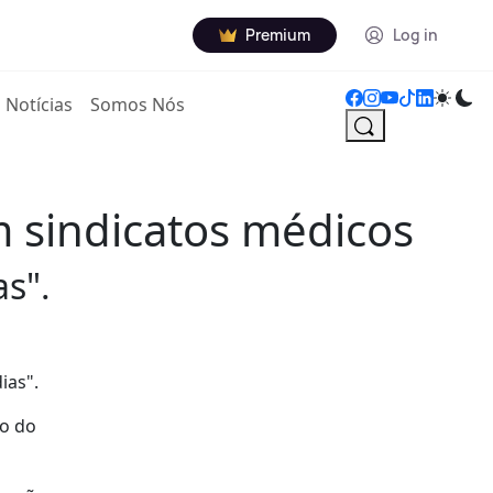
Premium
Log in
Notícias
Somos Nós
m sindicatos médicos
as".
ias".
ão do