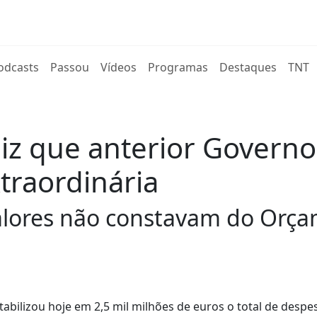
rent)
odcasts
Passou
Vídeos
Programas
Destaques
TNT
diz que anterior Governo
traordinária
lores não constavam do Orça
bilizou hoje em 2,5 mil milhões de euros o total de despe