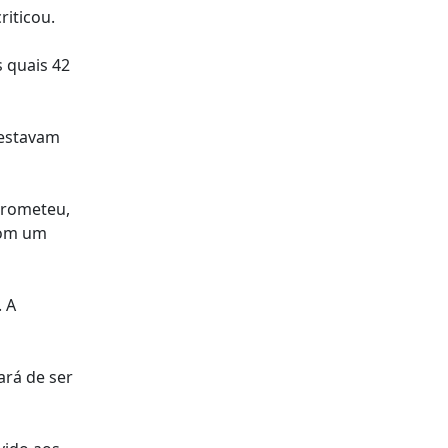
riticou.
s quais 42
 estavam
prometeu,
com um
. A
ará de ser