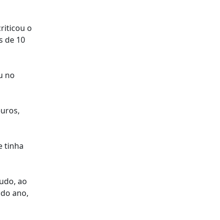
riticou o
s de 10
u no
euros,
e tinha
udo, ao
 do ano,