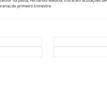
ecessor na pasta, Fernando Medina, trocaram acusações de
aria) do primeiro trimestre.