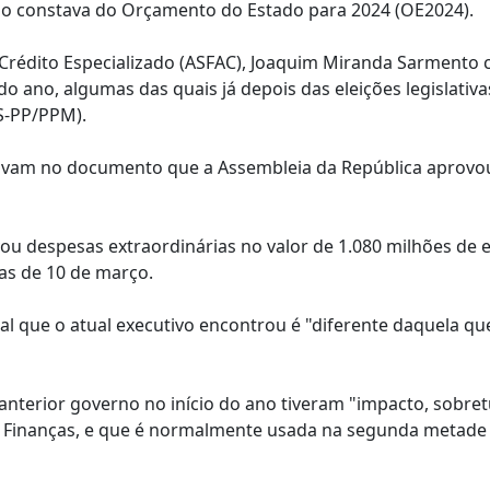
ão constava do Orçamento do Estado para 2024 (OE2024).
rédito Especializado (ASFAC), Joaquim Miranda Sarmento c
do ano, algumas das quais já depois das eleições legislativa
S-PP/PPM).
stavam no documento que a Assembleia da República aprovo
u despesas extraordinárias no valor de 1.080 milhões de 
vas de 10 de março.
l que o atual executivo encontrou é "diferente daquela qu
nterior governo no início do ano tiveram "impacto, sobret
das Finanças, e que é normalmente usada na segunda metade