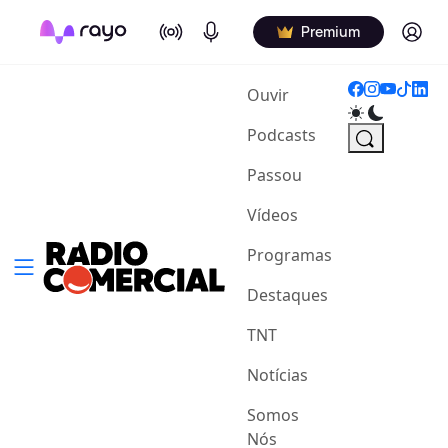
On Air
Podcasts
Log in
Premium
(current)
Ouvir
Podcasts
Passou
Vídeos
Programas
Destaques
TNT
Notícias
Somos
Nós