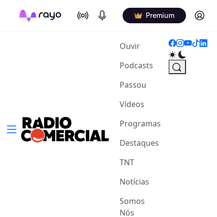
On Air
Podcasts
Log in
Premium
(current)
Ouvir
Podcasts
Passou
Vídeos
Programas
Destaques
TNT
Notícias
Somos
Nós