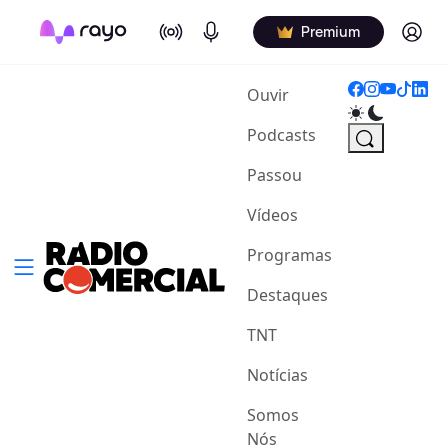
On Air
Podcasts
Log in
Premium
(current)
Ouvir
Podcasts
Passou
Vídeos
Programas
Destaques
TNT
Notícias
Somos
Nós