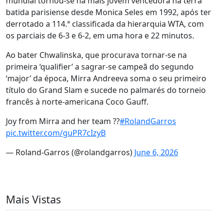
mundial tornou-se na mais jovem vencedora na terra
batida parisiense desde Monica Seles em 1992, após ter
derrotado a 114.ª classificada da hierarquia WTA, com
os parciais de 6-3 e 6-2, em uma hora e 22 minutos.
Ao bater Chwalinska, que procurava tornar-se na
primeira ‘qualifier’ a sagrar-se campeã do segundo
‘major’ da época, Mirra Andreeva soma o seu primeiro
título do Grand Slam e sucede no palmarés do torneio
francês à norte-americana Coco Gauff.
Joy from Mirra and her team ??
#RolandGarros
pic.twitter.com/guPR7cIzyB
— Roland-Garros (@rolandgarros)
June 6, 2026
Mais Vistas