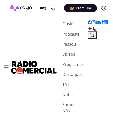
On Air
Podcasts
Log in
Premium
(current)
Ouvir
Podcasts
Passou
Vídeos
Programas
Destaques
TNT
Notícias
Somos
Nós