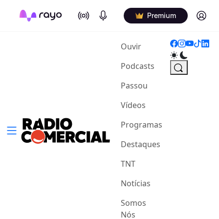
On Air
Podcasts
Log in
Premium
(current)
Ouvir
Podcasts
Passou
Vídeos
Programas
Destaques
TNT
Notícias
Somos
Nós