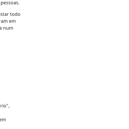
 pessoas.
estar todo
aram em
se num
rio",
 em