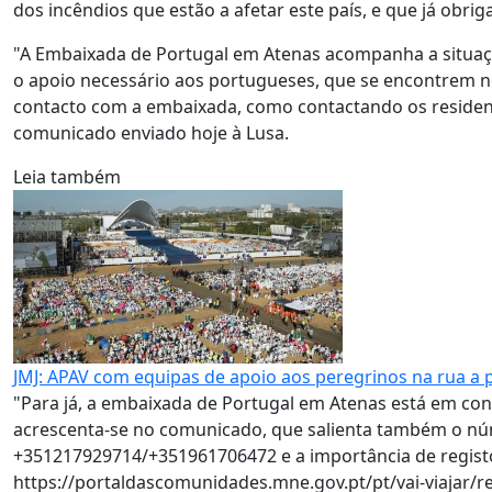
dos incêndios que estão a afetar este país, e que já obr
"A Embaixada de Portugal em Atenas acompanha a situação 
o apoio necessário aos portugueses, que se encontrem no
contacto com a embaixada, como contactando os resident
comunicado enviado hoje à Lusa.
Leia também
JMJ: APAV com equipas de apoio aos peregrinos na rua a p
"Para já, a embaixada de Portugal em Atenas está em cont
acrescenta-se no comunicado, que salienta também o n
+351217929714/+351961706472 e a importância de registo
https://portaldascomunidades.mne.gov.pt/pt/vai-viajar/re