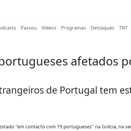
rent)
odcasts
Passou
Vídeos
Programas
Destaques
TNT
ortugueses afetados po
strangeiros de Portugal tem e
 estado "em contacto com 19 portugueses" na Grécia, na s