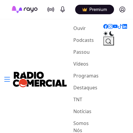
On Air
Podcasts
Log in
Premium
(current)
Ouvir
Podcasts
Passou
Vídeos
Programas
Destaques
TNT
Notícias
Somos
Nós