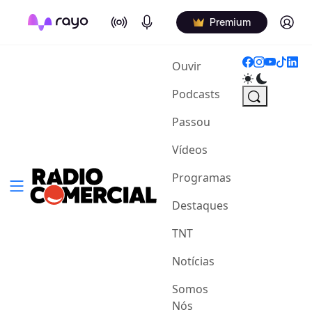
On Air
Podcasts
Log in
Premium
(current)
Ouvir
Podcasts
Passou
Vídeos
Programas
Destaques
TNT
Notícias
Somos
Nós