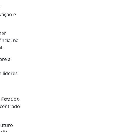
s
ovação e
ser
ncia, na
l.
bre a
 líderes
 Estados-
 centrado
futuro