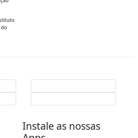
ação
tituto
 do
Instale as nossas
Apps