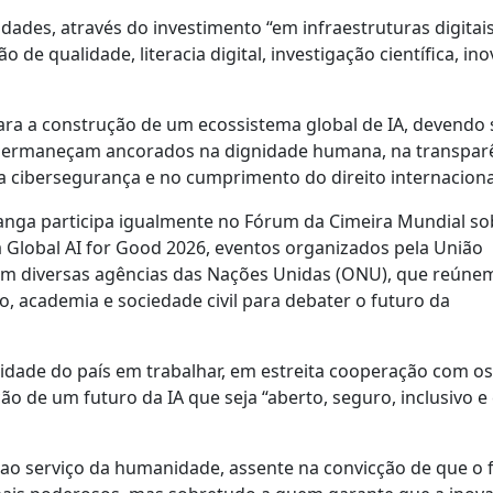
dades, através do investimento “em infraestruturas digitai
ão de qualidade, literacia digital, investigação científica, in
ara a construção de um ecossistema global de IA, devendo 
a permaneçam ancorados na dignidade humana, na transparê
a cibersegurança e no cumprimento do direito internaciona
ga participa igualmente no Fórum da Cimeira Mundial so
 Global AI for Good 2026, eventos organizados pela União
com diversas agências das Nações Unidas (ONU), que reúnem
, academia e sociedade civil para debater o futuro da
idade do país em trabalhar, em estreita cooperação com os
o de um futuro da IA que seja “aberto, seguro, inclusivo e
ao serviço da humanidade, assente na convicção de que o 