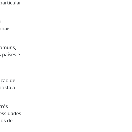
particular
m
obais
 comuns,
 países e
ação de
posta a
três
cessidades
sos de