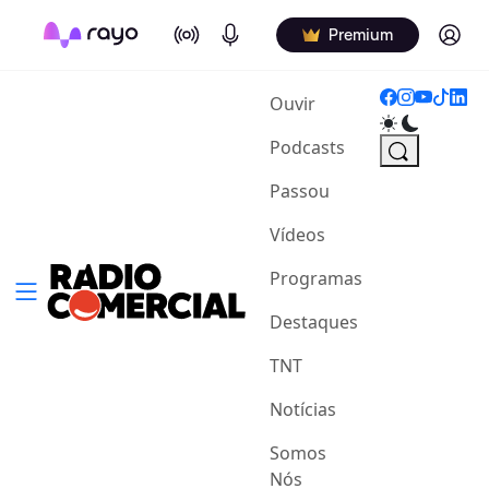
On Air
Podcasts
Log in
Premium
(current)
Ouvir
Podcasts
Passou
Vídeos
Programas
Destaques
TNT
Notícias
Somos
Nós