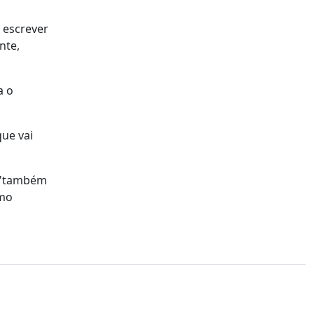
a escrever
nte,
a o
que vai
e "também
omo