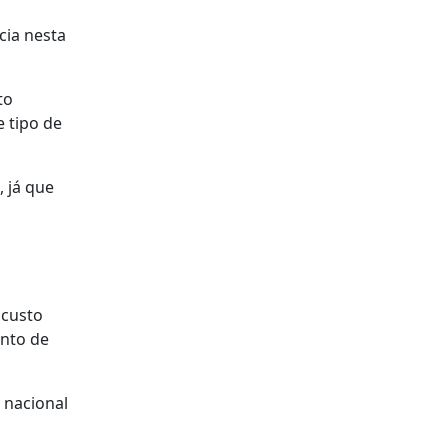
cia nesta
to
e tipo de
, já que
 custo
onto de
 nacional