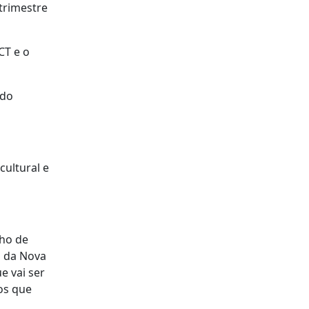
trimestre
CT e o
 do
cultural e
lho de
o da Nova
e vai ser
os que