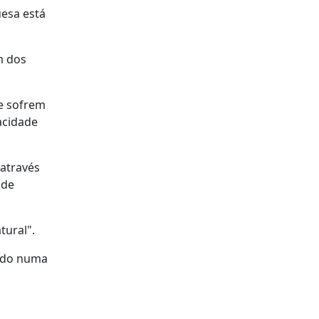
uesa está
m dos
e sofrem
acidade
 através
 de
tural".
rado numa