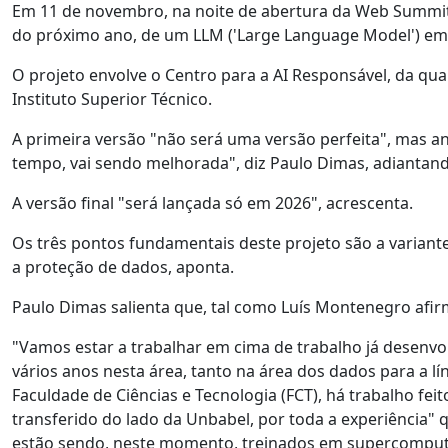
Em 11 de novembro, na noite de abertura da Web Summit,
do próximo ano, de um LLM ('Large Language Model') em
O projeto envolve o Centro para a AI Responsável, da qua
Instituto Superior Técnico.
A primeira versão "não será uma versão perfeita", mas ant
tempo, vai sendo melhorada", diz Paulo Dimas, adiantand
A versão final "será lançada só em 2026", acrescenta.
Os três pontos fundamentais deste projeto são a variante 
a proteção de dados, aponta.
Paulo Dimas salienta que, tal como Luís Montenegro afirm
"Vamos estar a trabalhar em cima de trabalho já desenvol
vários anos nesta área, tanto na área dos dados para a l
Faculdade de Ciências e Tecnologia (FCT), há trabalho fe
transferido do lado da Unbabel, por toda a experiência" 
estão sendo, neste momento, treinados em supercomputa