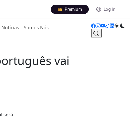
Premium
Log in
Notícias
Somos Nós
português vai
l será