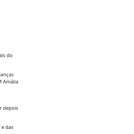
ais do
ianças
M Amália
r depois
 e das