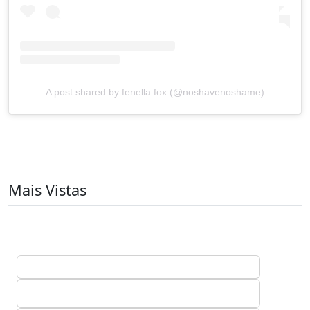
A post shared by fenella fox (@noshavenoshame)
Mais Vistas