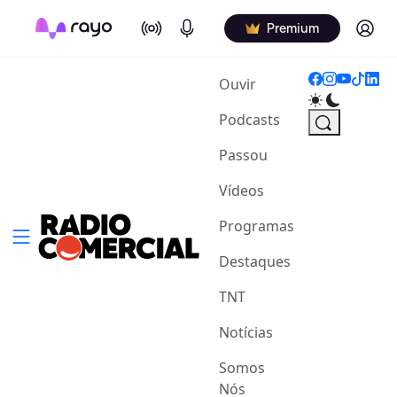
On Air
Podcasts
Log in
Premium
(current)
Ouvir
Podcasts
Passou
Vídeos
Programas
Destaques
TNT
Notícias
Somos
Nós