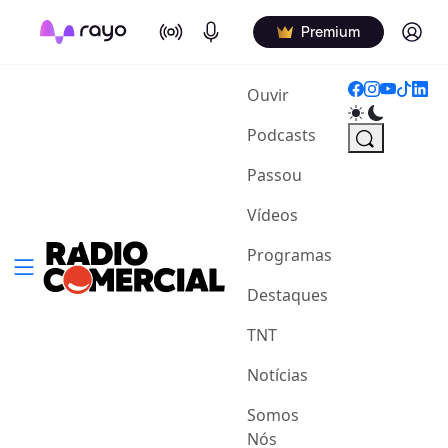
On Air
Podcasts
Log in
Premium
(current)
Ouvir
Podcasts
Passou
Vídeos
Programas
Destaques
TNT
Notícias
Somos
Nós