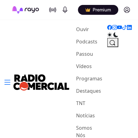
On Air
Podcasts
Log in
Premium
(current)
Ouvir
Podcasts
Passou
Vídeos
Programas
Destaques
TNT
Notícias
Somos
Nós