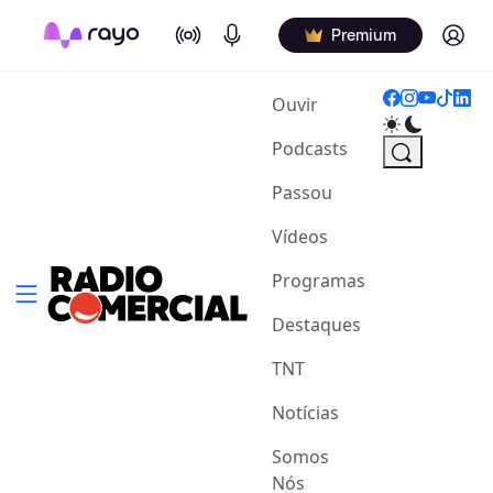
On Air
Podcasts
Log in
Premium
(current)
Ouvir
Podcasts
Passou
Vídeos
Programas
Destaques
TNT
Notícias
Somos
Nós