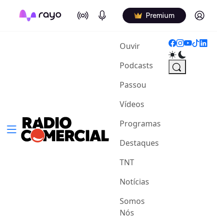
On Air
Podcasts
Log in
Premium
(current)
Ouvir
Podcasts
Passou
Vídeos
Programas
Destaques
TNT
Notícias
Somos
Nós