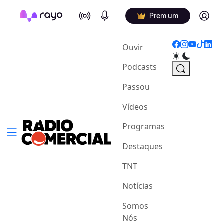
On Air
Podcasts
Log in
Premium
(current)
Ouvir
Podcasts
Passou
Vídeos
Programas
Destaques
TNT
Notícias
Somos
Nós