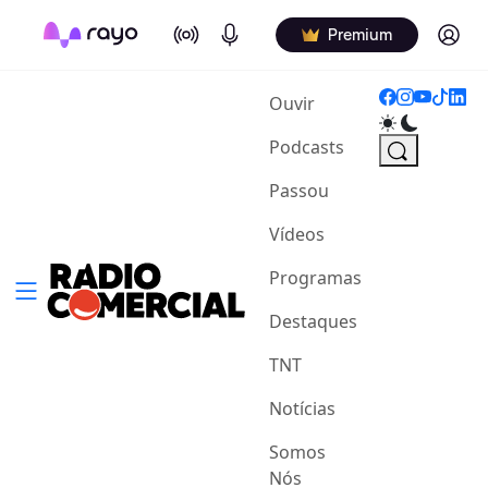
On Air
Podcasts
Log in
Premium
(current)
Ouvir
Podcasts
Passou
Vídeos
Programas
Destaques
TNT
Notícias
Somos
Nós