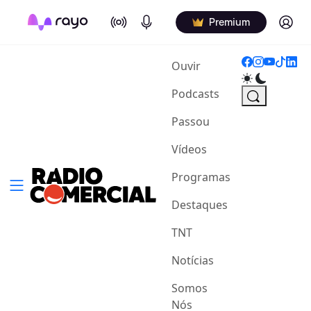
On Air
Podcasts
Log in
Premium
(current)
Ouvir
Podcasts
Passou
Vídeos
Programas
Destaques
TNT
Notícias
Somos
Nós