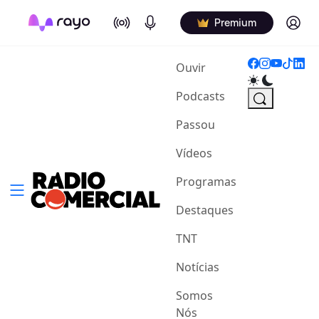
On Air
Podcasts
Log in
Premium
(current)
Ouvir
Podcasts
Passou
Vídeos
Programas
Destaques
TNT
Notícias
Somos
Nós