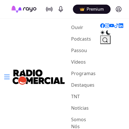
On Air
Podcasts
Log in
Premium
(current)
Ouvir
Podcasts
Passou
Vídeos
Programas
Destaques
TNT
Notícias
Somos
Nós