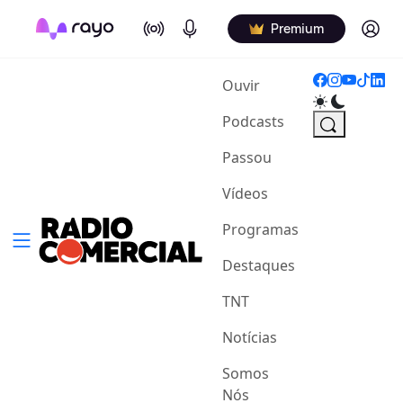
On Air
Podcasts
Log in
Premium
(current)
Ouvir
Podcasts
Passou
Vídeos
Programas
Destaques
TNT
Notícias
Somos
Nós