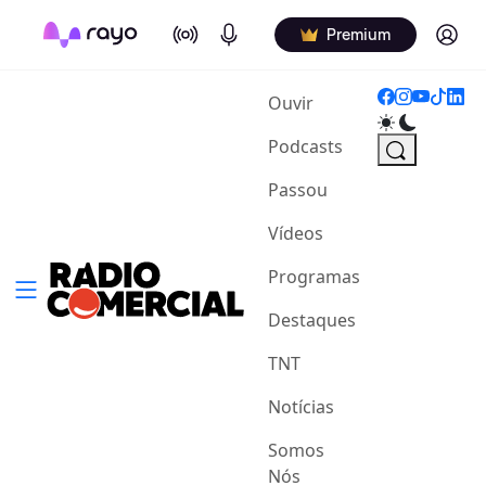
On Air
Podcasts
Log in
Premium
(current)
Ouvir
Podcasts
Passou
Vídeos
Programas
Destaques
TNT
Notícias
Somos
Nós