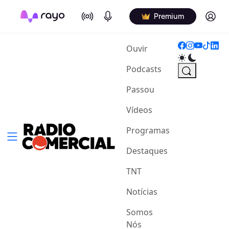
On Air
Podcasts
Log in
Premium
(current)
Ouvir
Podcasts
Passou
Vídeos
Programas
Destaques
TNT
Notícias
Somos
Nós