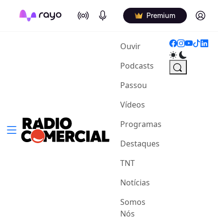
On Air
Podcasts
Log in
Premium
(current)
Ouvir
Podcasts
Passou
Vídeos
Programas
Destaques
TNT
Notícias
Somos
Nós