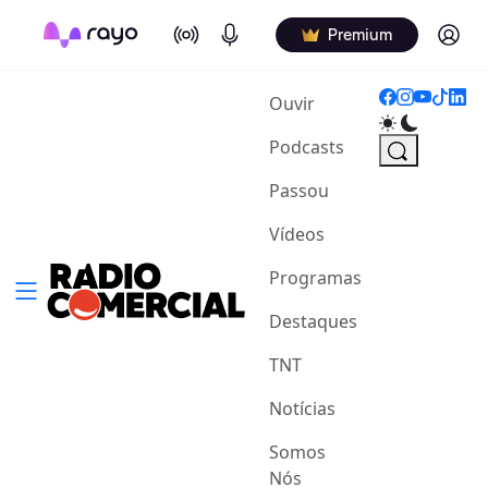
On Air
Podcasts
Log in
Premium
(current)
Ouvir
Podcasts
Passou
Vídeos
Programas
Destaques
TNT
Notícias
Somos
Nós