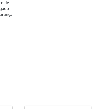
ro de
egado
gurança