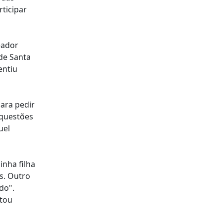
ticipar
eador
de Santa
entiu
para pedir
 questões
uel
inha filha
s. Outro
do".
ntou