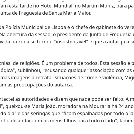
ram esta tarde no Hotel Mundial, no Martim Moniz, para par
unta de Freguesia de Santa Maria Maior.
 Polícia Municipal de Lisboa e o chefe de gabinete do ver
Na abertura da sessão, o presidente da Junta de Freguesia 
ivida na zona se tornou "insustentável" e que a autarquia s
nias, de religiões. É um problema de todos. Esta sessão é 
ógica", sublinhou, recusando qualquer associação com as
as imagens a retratar situações de crime e violência, Mig
ram as preocupações do autarca.
ntactei as autoridades e dizem que nada pode ser feito. A m
el", queixou-se Maria João, moradora na Mouraria há 24 ano
o dia" e das seringas que "ficam espalhadas por todo o la
nho de andar com os meus filhos para todo o lado", lame