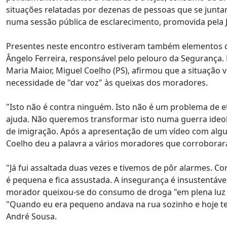
situações relatadas por dezenas de pessoas que se junta
numa sessão pública de esclarecimento, promovida pela J
Presentes neste encontro estiveram também elementos da
Ângelo Ferreira, responsável pelo pelouro da Segurança. 
Maria Maior, Miguel Coelho (PS), afirmou que a situação v
necessidade de "dar voz" às queixas dos moradores.
"Isto não é contra ninguém. Isto não é um problema de et
ajuda. Não queremos transformar isto numa guerra ideol
de imigração. Após a apresentação de um vídeo com algum
Coelho deu a palavra a vários moradores que corrobora
"Já fui assaltada duas vezes e tivemos de pôr alarmes. Co
é pequena e fica assustada. A insegurança é insustentáv
morador queixou-se do consumo de droga "em plena luz d
"Quando eu era pequeno andava na rua sozinho e hoje te
André Sousa.