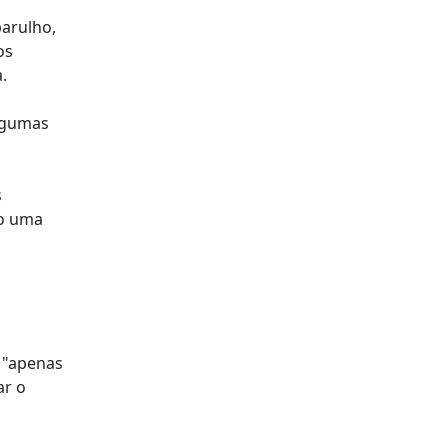
barulho,
os
.
algumas
s
mo uma
s "apenas
ar o