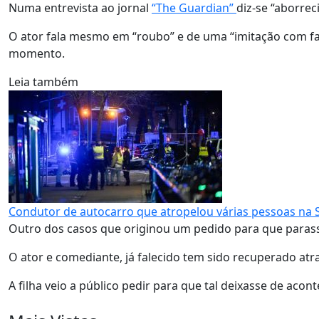
Numa entrevista ao jornal
“The Guardian”
diz-se “aborrec
O ator fala mesmo em “roubo” e de uma “imitação com f
momento.
Leia também
Condutor de autocarro que atropelou várias pessoas na S
Outro dos casos que originou um pedido para que parassem 
O ator e comediante, já falecido tem sido recuperado atrav
A filha veio a público pedir para que tal deixasse de acont