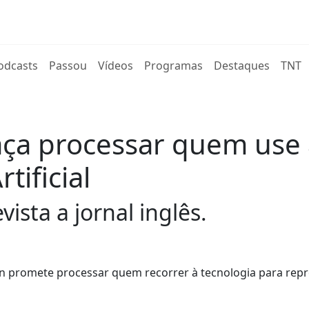
rent)
odcasts
Passou
Vídeos
Programas
Destaques
TNT
a processar quem use 
tificial
sta a jornal inglês.
man promete processar quem recorrer à tecnologia para repr